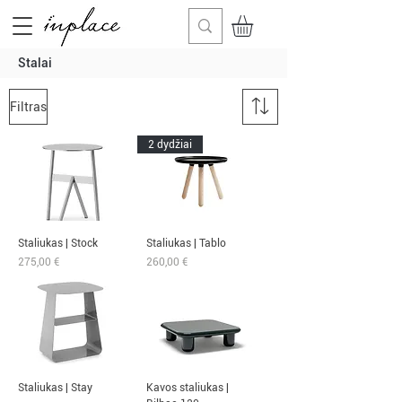
Stalai
Filtras
2 dydžiai
Staliukas | Stock
Staliukas | Tablo
Kaina
Kaina
275,00 €
260,00 €
Staliukas | Stay
Kavos staliukas |