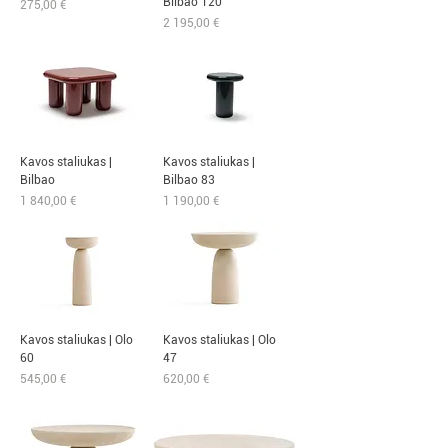
Bilbao 120
Kaina
275,00 €
Kaina
2 195,00 €
Kavos staliukas |
Kavos staliukas |
Bilbao
Bilbao 83
Kaina
Kaina
1 840,00 €
1 190,00 €
Kavos staliukas | Olo
Kavos staliukas | Olo
60
47
Kaina
Kaina
545,00 €
620,00 €