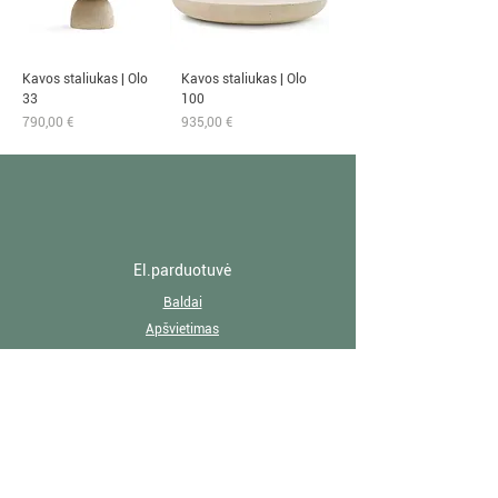
Kavos staliukas | Olo
Kavos staliukas | Olo
33
100
Kaina
Kaina
790,00 €
935,00 €
El.parduotuvė
Baldai
Apšvietimas
Dekoracijos
Verslo klientams
Apie mus
Mūsų istorija