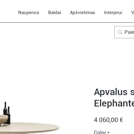
Naujienos
Baldai
Apšvietimas
Interjerui
V
Apvalus s
Elephant
Pric
4 060,00 €
Color
*