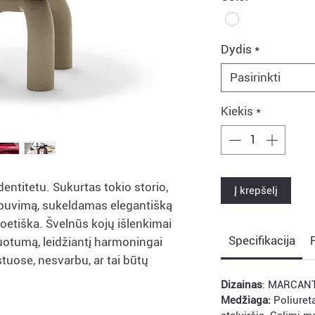
Dydis
*
Pasirinkti
Kiekis
*
dentitetu. Sukurtas tokio storio,
Į krepšelį
jo buvimą, sukeldamas elegantišką
etiška. Švelnūs kojų išlenkimai
Specifikacija
finuotumą, leidžiantį harmoningai
stuose, nesvarbu, ar tai būtų
Dizainas
: MARCANT
Medžiaga:
Poliuret