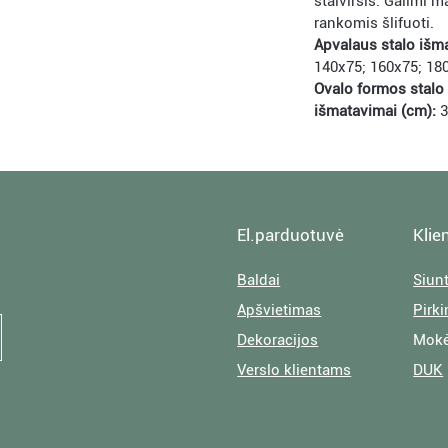
stalviršis. Galimi m
rankomis šlifuoti.
Apvalaus stalo išm
140x75; 160x75; 18
Ovalo formos stalo 
išmatavimai (cm):
3
El.parduotuvė
Klie
Baldai
Siun
Apšvietimas
Pirk
Dekoracijos
Mokė
Verslo klientams
DUK