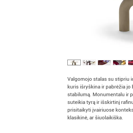
Valgomojo stalas su stipriu i
kuris išryškina ir pabrėžia 
stabilumą. Monumentalu ir po
suteikia tyrą ir išskirtinį ra
prisitaikyti įvairiuose kontek
klasikinė, ar šiuolaikiška.