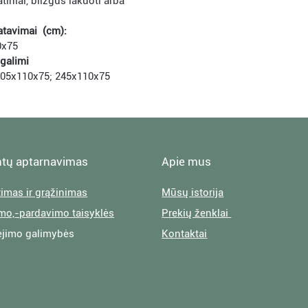
atiniai, blizgūs lakuoti arba
atavimai (cm):
0x75
galimi
05x110x75; 245x110x75
ntų aptarnavimas
Apie mus
timas ir grąžinimas
Mūsų istorija
imo,-pardavimo taisyklės
Prekių ženklai
jimo galimybės
Kontaktai