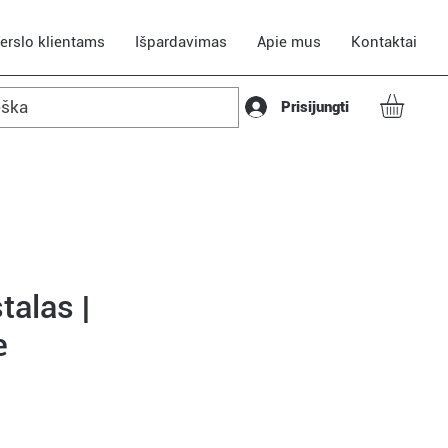
erslo klientams
Išpardavimas
Apie mus
Kontaktai
Prisijungti
talas |
e
e