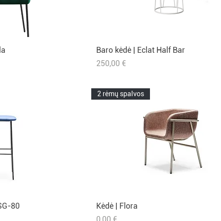
la
peržiūra
Baro kėdė | Eclat Half Bar
Greita peržiūra
kaina
Kaina
250,00 €
2 rėmų spalvos
 SG-80
peržiūra
Kėdė | Flora
Greita peržiūra
Kaina
0,00 €