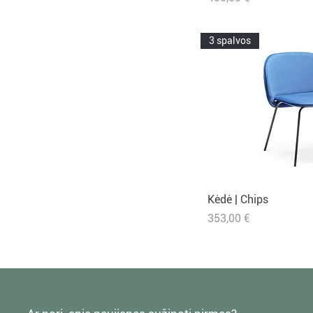
3 spalvos
Kėdė | Chips
Greita 
Kaina
353,00 €