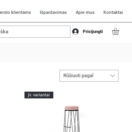
erslo klientams
Išpardavimas
Apie mus
Kontaktai
Prisijungti
Rūšiuoti pagal
Įv. variantai