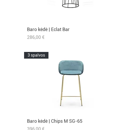
Baro kėdė | Eclat Bar
Greita peržiūra
Kaina
286,00 €
3 spalvos
Baro kėdė | Chips M SG-65
Greita peržiūra
Kaina
396,00 €