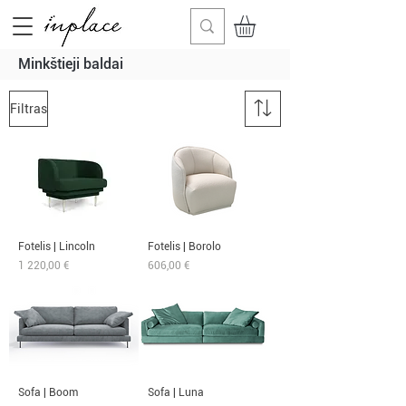
Minkštieji baldai
Filtras
Fotelis | Lincoln
Fotelis | Borolo
Kaina
Kaina
1 220,00 €
606,00 €
Sofa | Boom
Sofa | Luna