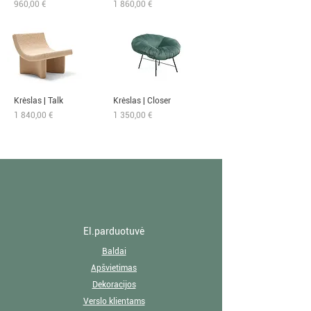
Kaina
Kaina
960,00 €
1 860,00 €
Krėslas | Talk
Krėslas | Closer
Kaina
Kaina
1 840,00 €
1 350,00 €
El.parduotuvė
Baldai
Apšvietimas
Dekoracijos
Verslo klientams