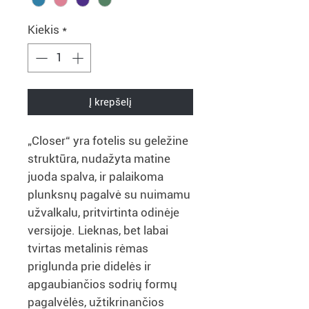
Kiekis
*
Į krepšelį
„Closer“ yra fotelis su geležine
struktūra, nudažyta matine
juoda spalva, ir palaikoma
plunksnų pagalvė su nuimamu
užvalkalu, pritvirtinta odinėje
versijoje. Lieknas, bet labai
tvirtas metalinis rėmas
priglunda prie didelės ir
apgaubiančios sodrių formų
pagalvėlės, užtikrinančios