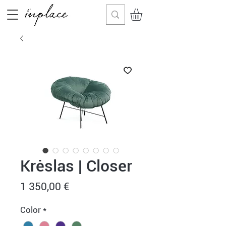
Krėslas | Closer
Price
1 350,00 €
Color
*